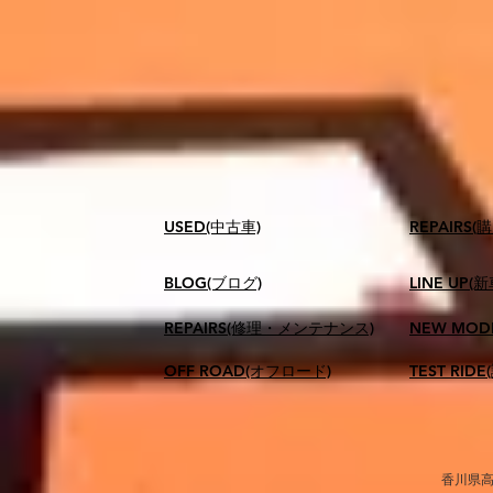
USED(中古車)
​REPAIR
BLOG(ブログ)
LINE UP(
REPAIRS(修理・メンテナンス)
NEW MOD
OFF ROAD(オフロード)
TEST RID
香川県高