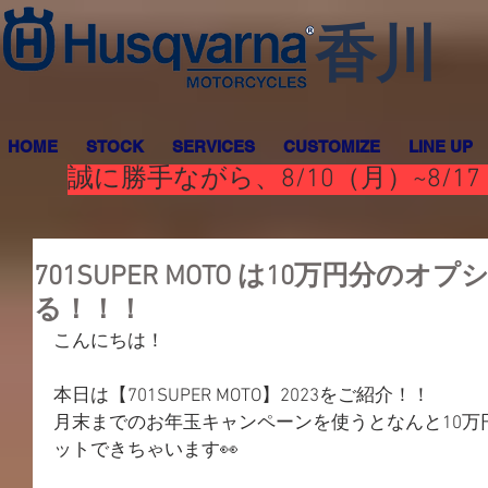
香川
HOME
STOCK
SERVICES
CUSTOMIZE
LINE UP
誠に勝手ながら、8/10（月）~8
701SUPER MOTO は10万円分の
る！！！
こんにちは！
本日は【701SUPER MOTO】2023をご紹介！！
月末までのお年玉キャンペーンを使うとなんと10万
ットできちゃいます👀