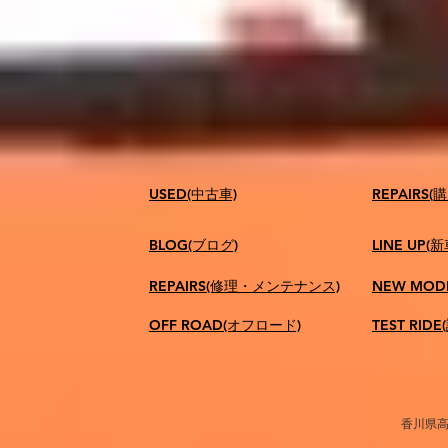
USED(中古車)
​REPAIR
BLOG(ブログ)
LINE UP(
REPAIRS(修理・メンテナンス)
NEW MOD
OFF ROAD(オフロード)
TEST RID
香川県高