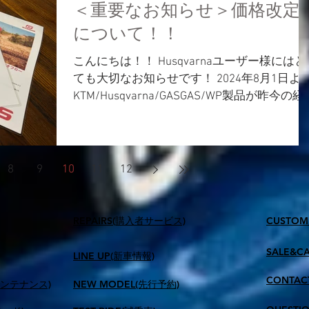
＜重要なお知らせ＞価格改定
について！！
こんにちは！！ Husqvarnaユーザー様にはと
ても大切なお知らせです！ 2024年8月1日よ
KTM/Husqvarna/GASGAS/WP製品が昨今の経
済情勢、及び為替レートの変動により 価格
改訂され新価格となります。 対称となる製
は、...
8
9
10
11
12
​REPAIRS(購入者サービス)
CUSTOM
SALE&C
LINE UP(新車情報)
CONTAC
メンテナンス)
NEW MODEL(先行予約)