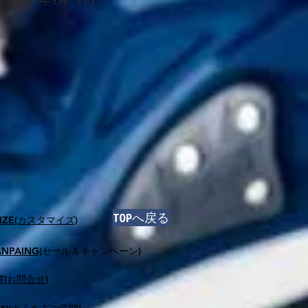
2021年9月
（6）
6件の記事
り
が
品
​TOPへ戻る
IZE(カスタマイズ)
ANPAING
(セール＆キャンペーン)
T(お問合せ)