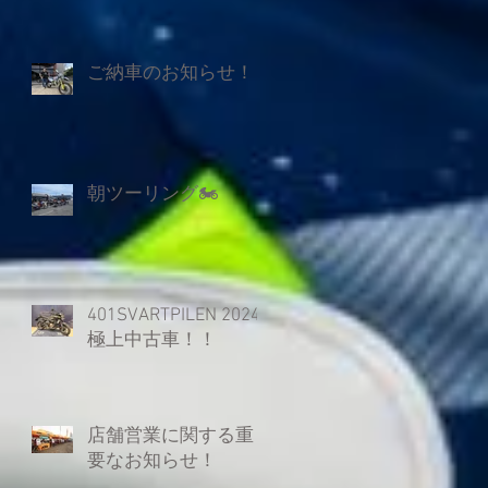
ご納車のお知らせ！
し
朝ツーリング🏍
は
り
401SVARTPILEN 2024
極上中古車！！
店舗営業に関する重
要なお知らせ！
3