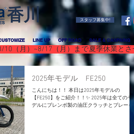
香川
スタッフ募集中!
CUSTOMIZE
LINE UP
OFF ROAD
SALE & CANPAING
/10（月）~8/17（月）まで夏季休業と
2025年モデル FE250
こんにちは！！ 本日は2025年モデルの
【FE250】をご紹介！！✨ 2025年は全てのモ
デルにブレンボ製の油圧クラッチとブレーキ
システムを新採用⤴ Bremboのマークがある
ちょっと強くなった気がしますよね(^▽^)/...