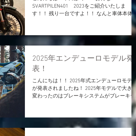
SVARTPILEN401 2023をご紹介いたしま
す！！ 残り一台ですよ！！ なんと車体本体
格が 799,000円→689,000円に。 登録済み未
用車のため、 車検/メーカー保証は多少進ん
しまいますが状態はばっちりです！！...
2025年エンデューロモデル発
表！
こんにちは！！ 2025年式エンデューロモデ
が発表されましたね！ 2025年モデルで大き
変わったのはブレーキシステムがブレーキテ
ックからブレンボへ変更されクラッチもブレ
ンボ製の新しいものになりました。 コント
ール性が違ってくるので旧モデルのブレーキ
テック製が好みの方は...