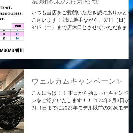
夏期休業のお知らせ
いつも当店をご愛顧いただき誠にありがとう
ございます！ 誠に勝手ながら、8/11（日）
8/17（土）まで店休日とさせていただきま
す。 8/18（日）11時～通常営業となります
で、よろしくお願い申し上げます。 SNS等の
更新はしておりますので是非ご覧ください！
KTM HP...
ウェルカムキャンペーン✨
こんにちは！！ 本日から始まったキャンペ
ンをご紹介いたします！！ 2024年8月3日か
9月1日までに2023年モデル以前の対象モデ
スモール・ミドルクラスの新車をご成約のお
客様に キャッシュサポートまたは ハスクバ
ナ純正テクニカルアクセサリー/アパレルを...