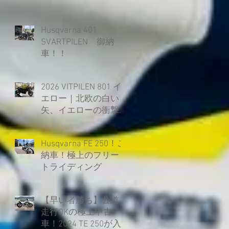
シ
Husqvarna 401
SVARTPILEN 御納
車！！
2026 VITPILEN 801 イ
が
エロー｜北欧の白い
矢、イエローの衝撃
とともに覚醒。
介
Husqvarna FE 250！ご
価
納車！極上のフリー
トライディング
く
【早い者勝ち】公道
走行OKの極上中古
車！2024 TE 250が入