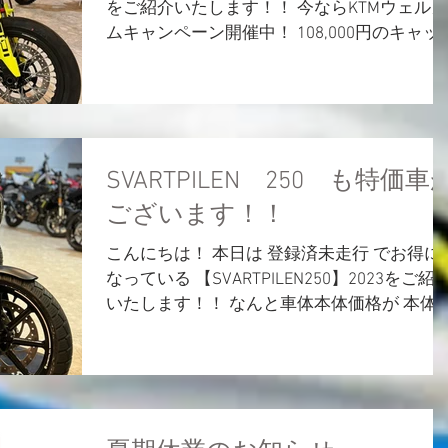
をご紹介いたします！！ 今ならKTMウェルカ
ムキャンペーン開催中！ 108,000円のキャッ
ュサポート または 162,000円分のオプショ
ン・アパレルサポートが受けられます！！...
SVARTPILEN 250 も特価車
ございます！！
こんにちは！ 本日は 登録済未走行 でお得に
なっている 【SVARTPILEN250】2023をご紹
いたします！！ なんと車体本体価格が 本体
格 685,000円のものが591,500 円に。 とにか
オシャレなSVARTPILEN👀...