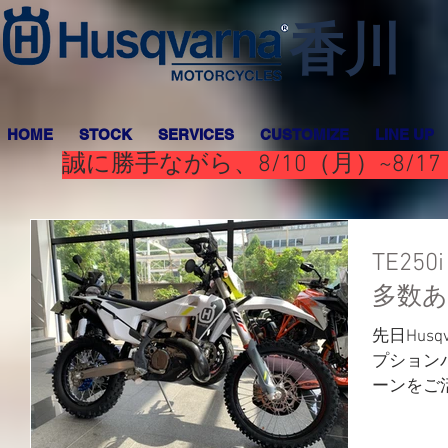
香川
HOME
STOCK
SERVICES
CUSTOMIZE
LINE UP
誠に勝手ながら、8/10（月）~8
TE25
多数
先日Husq
プション
ーンをご
た！ カ
ント、リ