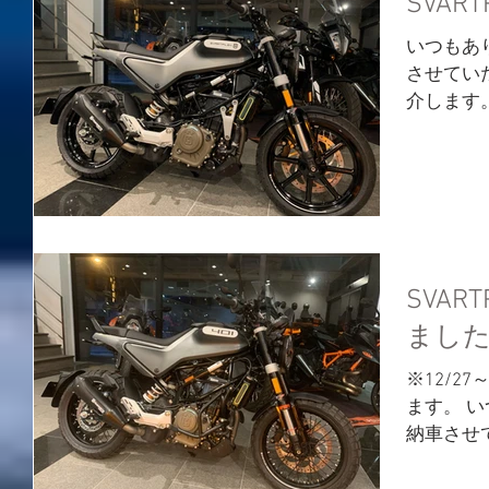
SVAR
いつもあ
させていた
介します
ー、ブレ
護フィル
リングを
非感想をお
SVART
まし
※12/2
ます。 
納車させて
ご紹介しま