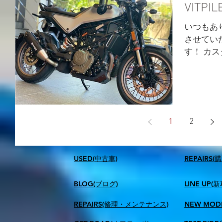
VITP
いつもあ
させていた
す！ カ
BAMマウ
マートか
大変ご好評
1
2
USED(中古車)
​REPAIR
BLOG(ブログ)
LINE UP(
REPAIRS(修理・メンテナンス)
NEW MOD