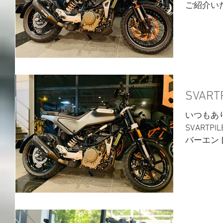
ご紹介い
なります
必須です
ヘッドラ
ョン多...
SVAR
いつもあ
SVARTP
バーエン
ー、メー
頂きまし
ングがて