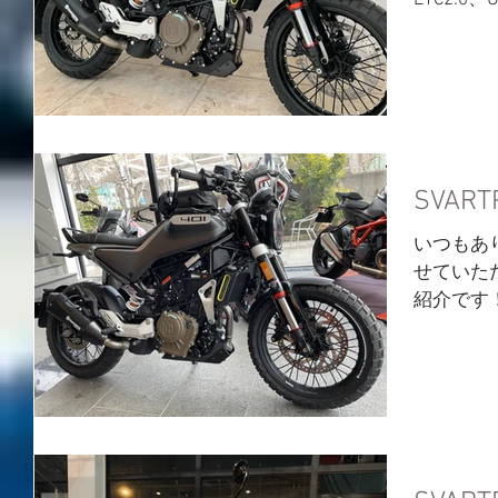
クです！ 
末で終了
は、かな
す！...
SVAR
いつもあ
せていただき
紹介です！
分の純正
いただける
ンを適用さ