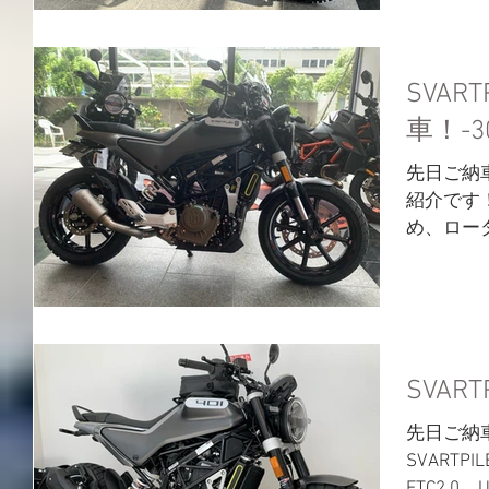
エターファ
SVART
車！-
先日ご納車
紹介です！
め、ロー
タム内容
チタンマ
ーダウンキッ
SVAR
先日ご納
SVARTP
ETC2.