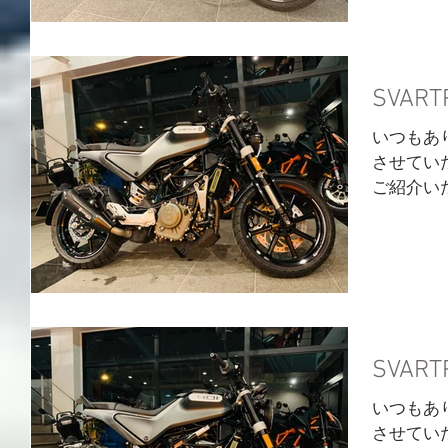
USB電
ム、クラッ
SVAR
いつもあ
させていただ
ご紹介い
ライトプ
USB1口と
標準のまま
SVAR
いつもあ
させていただ