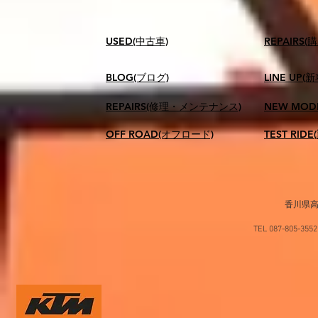
USED(中古車)
​REPAIR
BLOG(ブログ)
LINE UP(
REPAIRS(修理・メンテナンス)
NEW MOD
OFF ROAD(オフロード)
TEST RID
香川県高
TEL 087-805-35