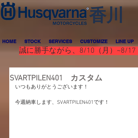
香川
HOME
STOCK
SERVICES
CUSTOMIZE
LINE UP
誠に勝手ながら、8/10（月）~8
SVARTPILEN401 カスタム
いつもありがとうございます！
今週納車します、SVARTPILEN401です！