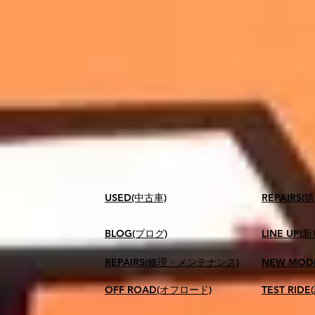
USED(中古車)
​REPAIR
BLOG(ブログ)
LINE UP(
REPAIRS(修理・メンテナンス)
NEW MOD
OFF ROAD(オフロード)
TEST RID