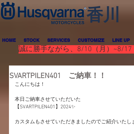
香川
HOME
STOCK
SERVICES
CUSTOMIZE
LINE UP
誠に勝手ながら、8/10（月）~8
SVARTPILEN401 ご納車！！
こんにちは！
本日ご納車させていただいた
【SVARTPILEN401】2024✨
カスタムもさせていただきましたのでご紹介いたし