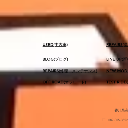
USED(中古車)
​REPAIR
BLOG(ブログ)
LINE UP(
REPAIRS(修理・メンテナンス)
NEW MOD
OFF ROAD(オフロード)
TEST RID
香川県高
TEL 087-805-35