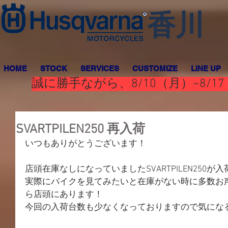
香川
HOME
STOCK
SERVICES
CUSTOMIZE
LINE UP
誠に勝手ながら、8/10（月）~8
SVARTPILEN250 再入荷
いつもありがとうございます！
店頭在庫なしになっていましたSVARTPILEN250が
実際にバイクを見てみたいと在庫がない時に多数お
ら店頭にあります！
今回の入荷台数も少なくなっておりますので気にな