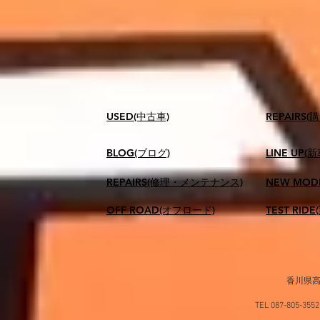
USED(中古車)
​REPAIR
BLOG(ブログ)
LINE UP(
REPAIRS(修理・メンテナンス)
NEW MOD
OFF ROAD(オフロード)
TEST RID
香川県高
TEL 087-805-35