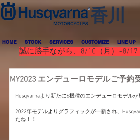
香川
HOME
STOCK
SERVICES
CUSTOMIZE
LINE UP
誠に勝手ながら、8/10（月）~8
MY2023 エンデューロモデルご予約
Husqvarnaより新たに6機種のエンデューロモデル
2022年モデルよりグラフィックが一新され、Husqv
たね！！