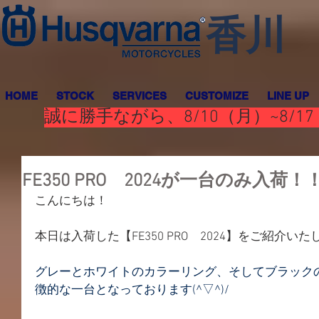
香川
HOME
STOCK
SERVICES
CUSTOMIZE
LINE UP
誠に勝手ながら、8/10（月）~8
FE350 PRO 2024が一台のみ入荷！
こんにちは！
本日は入荷した【FE350 PRO　2024】をご紹介い
グレーとホワイトのカラーリング、そしてブラック
徴的な一台となっております(^▽^)/