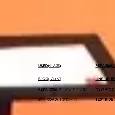
USED(中古車)
​REPAIR
BLOG(ブログ)
LINE UP(
REPAIRS(修理・メンテナンス)
NEW MOD
OFF ROAD(オフロード)
TEST RID