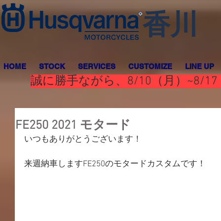
香川
HOME
STOCK
SERVICES
CUSTOMIZE
LINE UP
誠に勝手ながら、8/10（月）~8
FE250 2021 モタード
いつもありがとうございます！
来週納車しますFE250のモタードカスタムです！