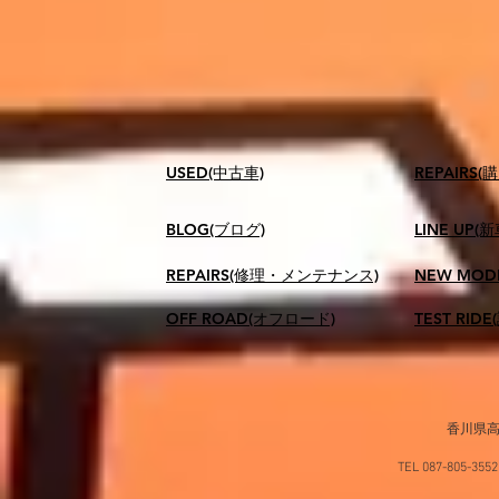
USED(中古車)
​REPAIR
BLOG(ブログ)
LINE UP(
REPAIRS(修理・メンテナンス)
NEW MOD
OFF ROAD(オフロード)
TEST RID
香川県高
TEL 087-805-35