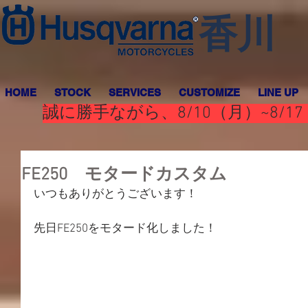
香川
HOME
STOCK
SERVICES
CUSTOMIZE
LINE UP
誠に勝手ながら、8/10（月）~8
FE250 モタードカスタム
いつもありがとうございます！
先日FE250をモタード化しました！