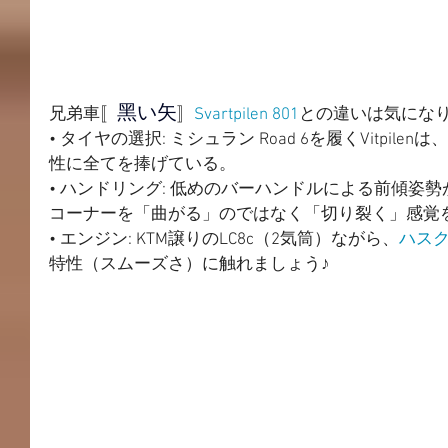
黑い矢
兄弟車〚
〛
Svartpilen 801
との違いは気にな
• タイヤの選択: ミシュラン Road 6を履くVitpi
性に全てを捧げている。
• ハンドリング: 低めのバーハンドルによる前傾姿
コーナーを「曲がる」のではなく「切り裂く」感覚
• エンジン: KTM譲りのLC8c（2気筒）ながら、
ハス
特性（スムーズさ）に触れましょう♪