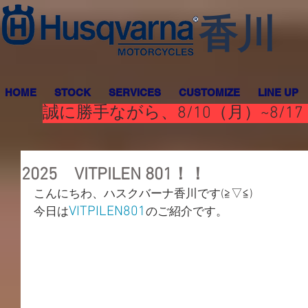
香川
HOME
STOCK
SERVICES
CUSTOMIZE
LINE UP
誠に勝手ながら、8/10（月）~8
2025 VITPILEN 801！！
こんにちわ、ハスクバーナ香川です(≧▽≦)
VITPILEN801
今日は
のご紹介です。