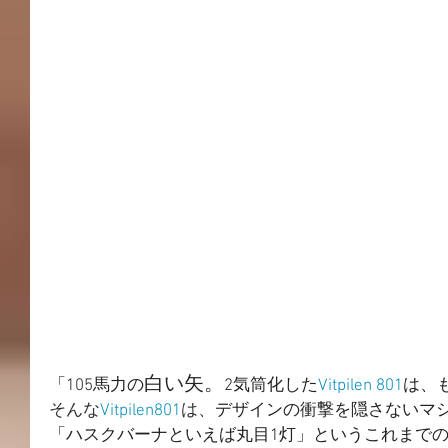
白い矢。
「105馬力の
2気筒化した
Vitpilen 801
は、
そんな
Vitpilen801
は、
デザインの衝撃を隠さないマ
「ハスクバーナといえば丸目1灯」というこれまでの常