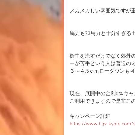
メカメカしい雰囲気ですが重量
馬力も73馬力と十分すぎる
街中を流すだけでなく郊外
ーが苦手という人は普通の
３～４.5ｃｍローダウンも
現在、展開中の金利0％キ
ご利用できますので是非こ
キャンペーン詳細
https://www.hqv-kyoto.com/s