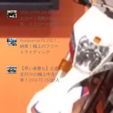
2026 VITPILEN 801 イ
エロー｜北欧の白い
矢、イエローの衝撃
とともに覚醒。
Husqvarna FE 250！ご
納車！極上のフリー
トライディング
【早い者勝ち】公道
走行OKの極上中古
車！2024 TE 250が入
荷しました！