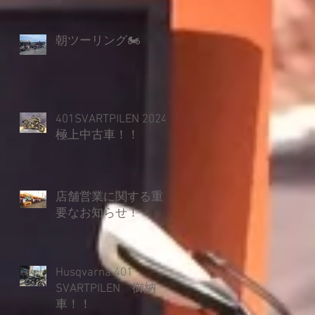
朝ツーリング🏍
401SVARTPILEN 2024
極上中古車！！
店舗営業に関する重
要なお知らせ！
Husqvarna 401
SVARTPILEN 御納
車！！