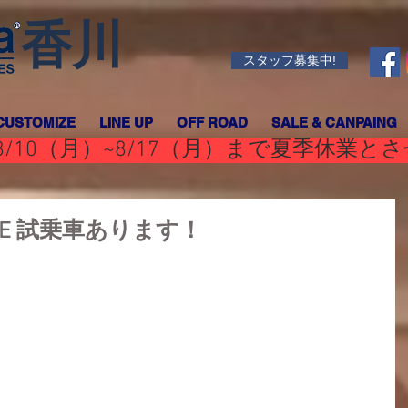
香川
スタッフ募集中!
CUSTOMIZE
LINE UP
OFF ROAD
SALE & CANPAING
/10（月）~8/17（月）まで夏季休業と
STYLE 試乗車あります！