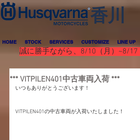
香川
HOME
STOCK
SERVICES
CUSTOMIZE
LINE UP
誠に勝手ながら、8/10（月）~8
*** VITPILEN401中古車両入荷 ***
いつもありがとうございます！
VITPILEN401の中古車両が入荷いたしました！