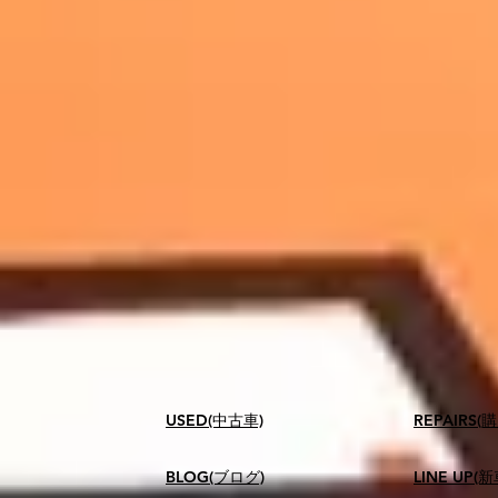
USED(中古車)
​REPAIR
BLOG(ブログ)
LINE UP(