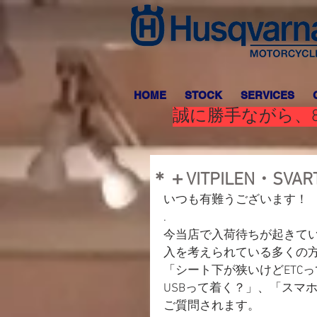
HOME
STOCK
SERVICES
誠に勝手ながら、8
＊＋VITPILEN・S
いつも有難うございます！
.
今当店で入荷待ちが起きている程人
入を考えられている多くの
「シート下が狭いけどETC
USBって着く？」、「スマ
ご質問されます。