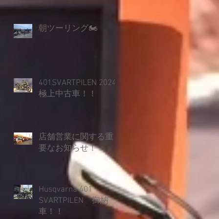
朝ツーリング🏍
401SVARTPILEN 2024
極上中古車！！
店舗営業に関する重
要なお知らせ！
Husqvarna 401
SVARTPILEN 御納
車！！