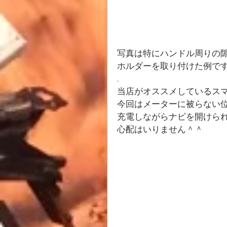
写真は特にハンドル周りの隙間が
ホルダーを取り付けた例で
.
当店がオススメしているス
今回はメーターに被らない位
充電しながらナビを開けら
心配はいりません＾＾