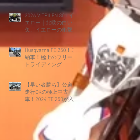
2026 VITPILEN 801 イ
エロー｜北欧の白い
矢、イエローの衝撃
とともに覚醒。
Husqvarna FE 250！ご
納車！極上のフリー
トライディング
【早い者勝ち】公道
走行OKの極上中古
車！2024 TE 250が入
荷しました！