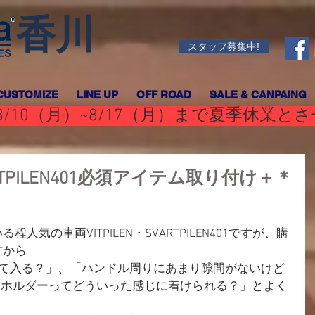
香川
スタッフ募集中!
CUSTOMIZE
LINE UP
OFF ROAD
SALE & CANPAING
/10（月）~8/17（月）まで夏季休業と
VARTPILEN401必須アイテム取り付け＋＊
気の車両VITPILEN・SVARTPILEN401ですが、購
方から
って入る？」、「ハンドル周りにあまり隙間がないけど
ホホルダーってどういった感じに着けられる？」とよく