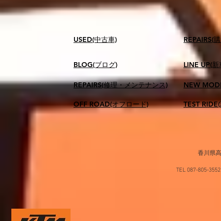
USED(中古車)
​REPAIR
BLOG(ブログ)
LINE UP(
REPAIRS(修理・メンテナンス)
NEW MOD
OFF ROAD(オフロード)
TEST RID
香川県高
TEL 087-805-35