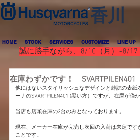
香川
HOME
STOCK
SERVICES
CUSTOMIZE
LINE UP
誠に勝手ながら、8/10（月）~8
在庫わずかです！ SVARTPILEN401
他にはないスタイリッシュなデザインと雑誌の表紙
ーナのSVARTPILEN401 (黒い方）ですが、在庫が
当店も店頭在庫の2台のみとなっております。
現在、メーカー在庫が完売し次回の入荷は未定です
ことです。