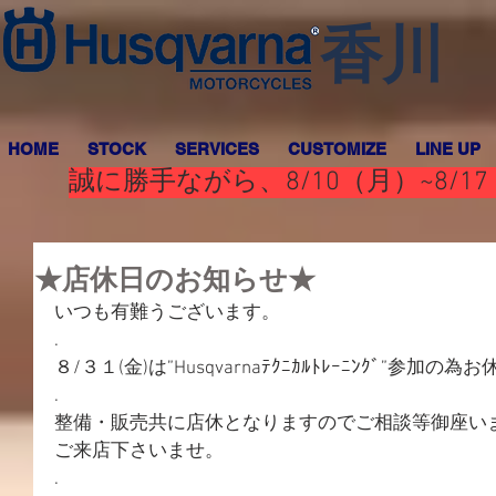
香川
HOME
STOCK
SERVICES
CUSTOMIZE
LINE UP
誠に勝手ながら、8/10（月）~8
★店休日のお知らせ★
いつも有難うございます。
.
８/３１(金)は”Husqvarnaﾃｸﾆｶﾙﾄﾚｰﾆﾝｸﾞ”参加
.
整備・販売共に店休となりますのでご相談等御座い
ご来店下さいませ。
.