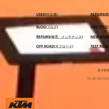
USED(中古車)
​REPAIR
BLOG(ブログ)
LINE UP(
REPAIRS(修理・メンテナンス)
NEW MOD
OFF ROAD(オフロード)
TEST RID
香川県高
TEL 087-805-35