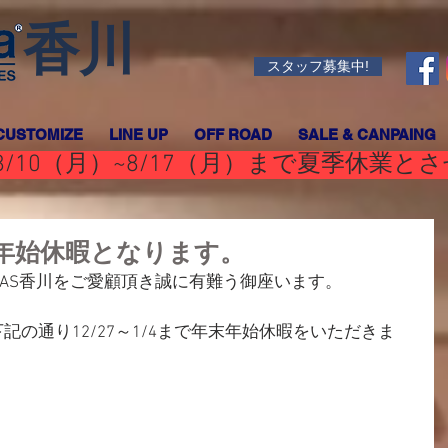
香川
スタッフ募集中!
CUSTOMIZE
LINE UP
OFF ROAD
SALE & CANPAING
/10（月）~8/17（月）まで夏季休業と
年末年始休暇となります。
/GASGAS香川をご愛顧頂き誠に有難う御座います。
の通り12/27～1/4まで年末年始休暇をいただきま