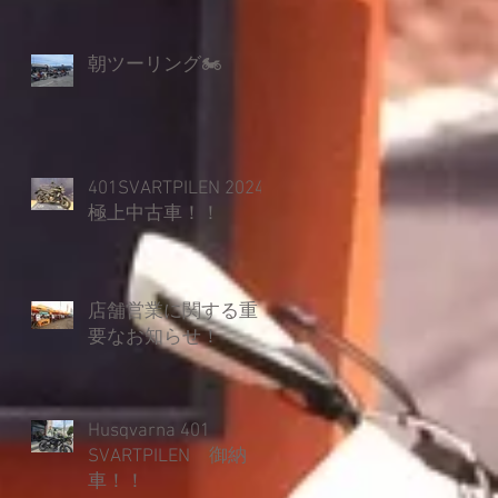
朝ツーリング🏍
401SVARTPILEN 2024
極上中古車！！
店舗営業に関する重
要なお知らせ！
Husqvarna 401
SVARTPILEN 御納
車！！