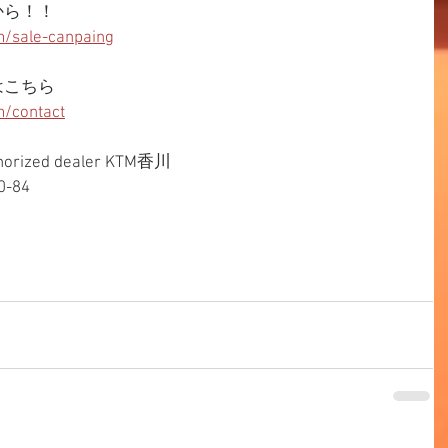
から！！
/sale-canpaing
はこちら
/contact
horized dealer KTM香川
-84