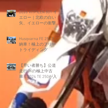
2026 VITPILEN 801 イ
エロー｜北欧の白い
矢、イエローの衝撃
とともに覚醒。
Husqvarna FE 250！ご
納車！極上のフリー
トライディング
【早い者勝ち】公道
走行OKの極上中古
車！2024 TE 250が入
荷しました！