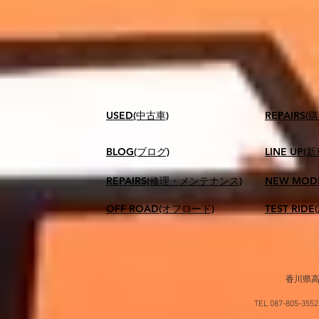
USED(中古車)
​REPAIR
BLOG(ブログ)
LINE UP(
REPAIRS(修理・メンテナンス)
NEW MOD
OFF ROAD(オフロード)
TEST RID
香川県高
TEL 087-805-35