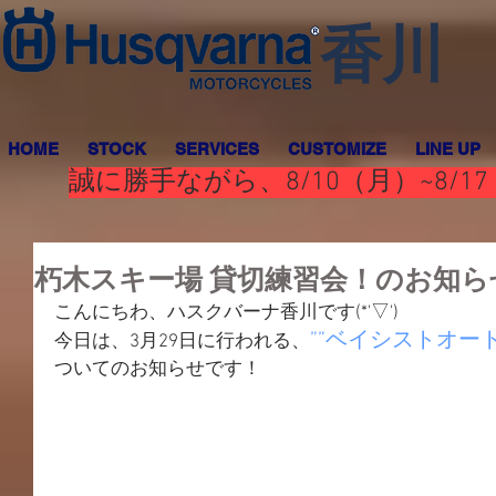
香川
HOME
STOCK
SERVICES
CUSTOMIZE
LINE UP
誠に勝手ながら、8/10（月）~8
朽木スキー場 貸切練習会！のお知ら
こんにちわ、ハスクバーナ香川です(*'▽')
””ベイシストオー
今日は、3月29日に行われる、
ついてのお知らせです！