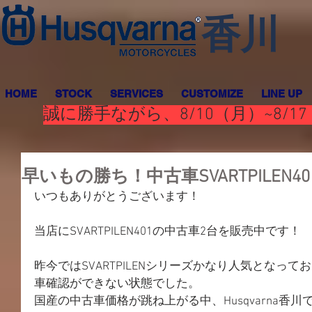
香川
HOME
STOCK
SERVICES
CUSTOMIZE
LINE UP
誠に勝手ながら、8/10（月）~8
早いもの勝ち！中古車SVARTPILEN
いつもありがとうございます！
当店にSVARTPILEN401の中古車2台を販売中です！
昨今ではSVARTPILENシリーズかなり人気となっ
車確認ができない状態でした。
国産の中古車価格が跳ね上がる中、Husqvarna香