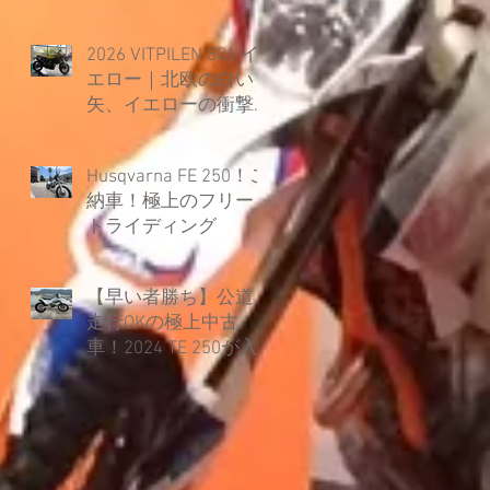
2026 VITPILEN 801 イ
エロー｜北欧の白い
矢、イエローの衝撃
とともに覚醒。
Husqvarna FE 250！ご
納車！極上のフリー
トライディング
【早い者勝ち】公道
走行OKの極上中古
車！2024 TE 250が入
荷しました！