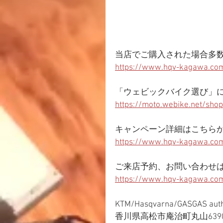
当店でご購入された場合多
https://www.hqv-kagawa.com
「ウェビックバイク選び」
https://moto.webike.net/sho
キャンペーン詳細はこちら
https://www.hqv-kagawa.com
ご来店予約、お問い合わせ
https://www.hqv-kagawa.com
KTM/Hasqvarna/GASGAS aut
香川県高松市庵治町丸山6390