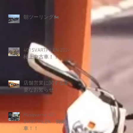
朝ツーリング🏍
401SVARTPILEN 2024
極上中古車！！
店舗営業に関する重
要なお知らせ！
Husqvarna 401
SVARTPILEN 御納
車！！