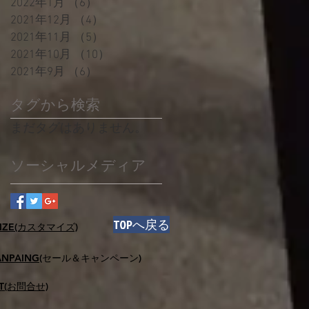
2022年1月
（6）
6件の記事
2021年12月
（4）
4件の記事
2021年11月
（5）
5件の記事
2021年10月
（10）
10件の記事
2021年9月
（6）
6件の記事
タグから検索
まだタグはありません。
ソーシャルメディア
​TOPへ戻る
IZE(カスタマイズ)
ANPAING
(セール＆キャンペーン)
T(お問合せ)