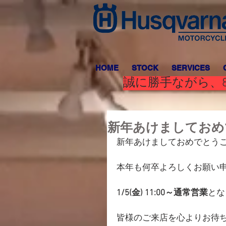
HOME
STOCK
SERVICES
誠に勝手ながら、8
新年あけましておめ
新年あけましておめでとう
本年も何卒よろしくお願い
1/5(金) 11:00～通常営業
とな
皆様のご来店を心よりお待