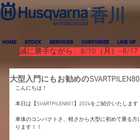
香川
HOME
STOCK
SERVICES
CUSTOMIZE
LINE UP
誠に勝手ながら、8/10（月）~8
大型入門にもお勧めのSVARTPILEN80
こんにちは！
本日は【SVARTPILEN801】2024をご紹介いたします
車体のコンパクトさ、軽さから大型に初めて乗る方
ります！！