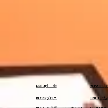
USED(中古車)
​REPAIR
BLOG(ブログ)
LINE UP(