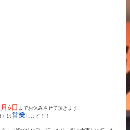
5月6日
までお休みさせて頂きます。
営業
日）は
します！！