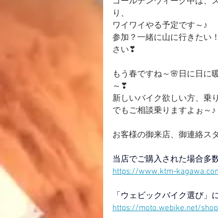
ゴールデンウィーク中は、
り、
ワイワイやる予定です～♪
参加？一緒に山に行きたい
さい❣
もう春ですね～🌸日に日に
～❣
新しいバイク欲しい方、乗
でもご相談乗りますよぉ～♪
お客様の御来店、御連絡ス
当店でご購入された場合多
https://www.ktm-kagawa.co
「ウェビックバイク選び」
https://moto.webike.net/sho