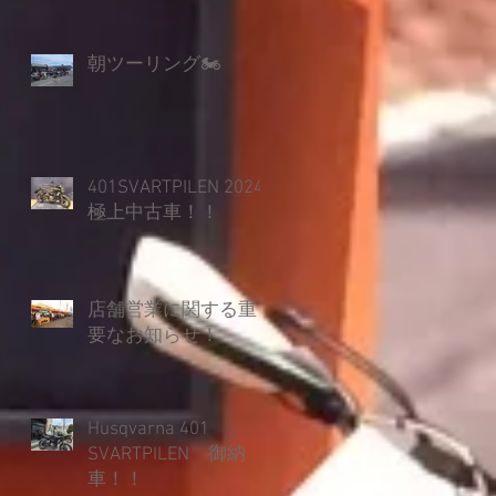
朝ツーリング🏍
401SVARTPILEN 2024
極上中古車！！
店舗営業に関する重
要なお知らせ！
Husqvarna 401
SVARTPILEN 御納
車！！