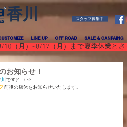
香川
スタッフ募集中!
CUSTOMIZE
LINE UP
OFF ROAD
SALE & CANPAING
/10（月）~8/17（月）まで夏季休業と
のお知らせ！
香川
です(^_-)-☆
ク
前後の店休をお知らせいたします。