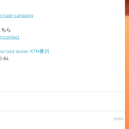
/sale-canpaing
こちら
m/contact
horized dealer KTM香川
-84