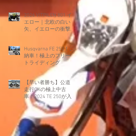
2026 VITPILEN 801 イ
エロー｜北欧の白い
矢、イエローの衝撃
とともに覚醒。
Husqvarna FE 250！ご
納車！極上のフリー
トライディング
【早い者勝ち】公道
走行OKの極上中古
車！2024 TE 250が入
荷しました！